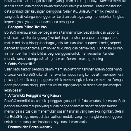
BolaGG dikenal sebagai platform yang aman dan terpercaya. Mereka memiliki
lisensi resmi dan menggunakan teknologi enkripsi terbaru untuk melindungi
data pribadi dan keuangan pengguna. Selain itu, BolaGG memiliki reputasi
yang baik di kalangan penggemar taruhan olahraga, yang menunjukkan tingkat
kepercayaan yang tinggi dari para pengguna.
2.
Beragam Pilihan Taruhan
BolaGG menawarkan berbagai jenis taruhan untuk Sepakbola dan Esport,
mulai dari taruhan langsung (live betting), taruhan pra-pertandingan (pre-
match betting), hingga berbagai jenis taruhan khusus (special bets) seperti
pencetak gol pertama, jumlah kartu kuning, dan banyak lagi. Beragam pilihan
ini memberikan fleksibilitas bagi pengguna untuk menyesuaikan taruhan
mereka sesuai dengan strategi dan preferensi masing-masing.
3.
Odds Kompetitif
Salah satu faktor penting dalam memilih platform taruhan adalah odds yang
ditawarkan. BolaGG dikenal menawarkan odds yang kompetitif, memberikan
peluang terbaik bagi pengguna untuk memenangkan taruhan mereka. Dengan
odds yang lebih tinggi, potensi keuntungan yang bisa diperoleh pun menjadi
lebih besar.
4.
Antarmuka Pengguna yang Ramah
BolaGG memiliki antarmuka pengguna yang intuitif dan mudah digunakan. Baik
pengguna baru maupun yang sudah berpengalaman dapat dengan mudah
menavigasi situs dan menemukan pasar taruhan yang mereka inginkan. Selain
itu, BolaGG juga menyediakan aplikasi mobile yang memungkinkan pengguna
untuk memasang taruhan kapan saja dan di mana saja.
5.
Promosi dan Bonus Menarik