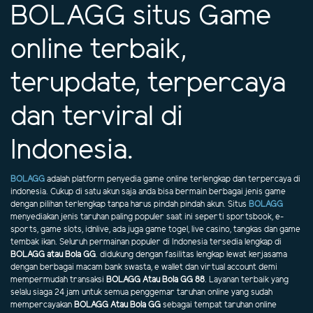
BOLAGG situs Game
online terbaik,
terupdate, terpercaya
dan terviral di
Indonesia.
BOLAGG
adalah platform penyedia game online terlengkap dan terpercaya di
indonesia. Cukup di satu akun saja anda bisa bermain berbagai jenis game
dengan pilihan terlengkap tanpa harus pindah pindah akun. Situs
BOLAGG
menyediakan jenis taruhan paling populer saat ini seperti sportsbook, e-
sports, game slots, idnlive, ada juga game togel, live casino, tangkas dan game
tembak ikan. Seluruh permainan populer di Indonesia tersedia lengkap di
BOLAGG atau Bola GG
. didukung dengan fasilitas lengkap lewat kerjasama
dengan berbagai macam bank swasta, e wallet dan virtual account demi
mempermudah transaksi
BOLAGG Atau Bola GG 88
. Layanan terbaik yang
selalu siaga 24 jam untuk semua penggemar taruhan online yang sudah
mempercayakan
BOLAGG Atau Bola GG
sebagai tempat taruhan online