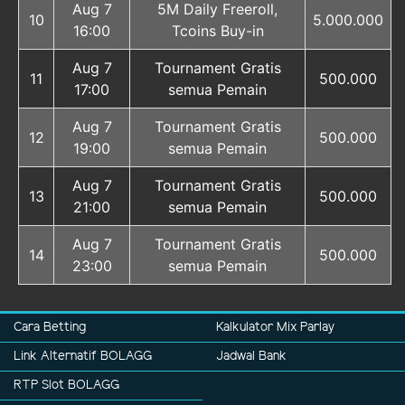
Aug 7
5M Daily Freeroll,
10
5.000.000
16:00
Tcoins Buy-in
Aug 7
Tournament Gratis
11
500.000
17:00
semua Pemain
Aug 7
Tournament Gratis
12
500.000
19:00
semua Pemain
Aug 7
Tournament Gratis
13
500.000
21:00
semua Pemain
Aug 7
Tournament Gratis
14
500.000
23:00
semua Pemain
Cara Betting
Kalkulator Mix Parlay
Link Alternatif BOLAGG
Jadwal Bank
RTP Slot BOLAGG