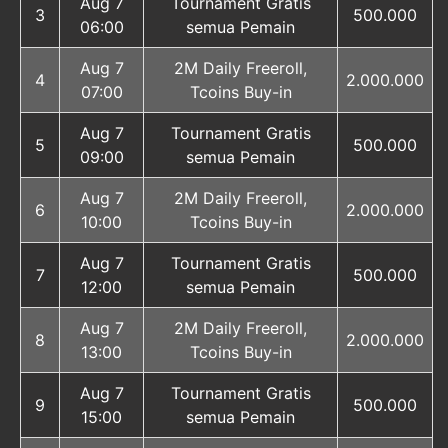
Aug 7
Tournament Gratis
3
500.000
06:00
semua Pemain
Aug 7
2M Daily Freeroll,
4
2.000.000
07:00
Tcoins Buy-in
Aug 7
Tournament Gratis
5
500.000
09:00
semua Pemain
Aug 7
2M Daily Freeroll,
6
2.000.000
10:00
Tcoins Buy-in
Aug 7
Tournament Gratis
7
500.000
12:00
semua Pemain
Aug 7
2M Daily Freeroll,
8
2.000.000
13:00
Tcoins Buy-in
Aug 7
Tournament Gratis
9
500.000
15:00
semua Pemain