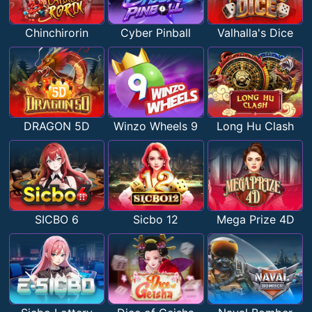
Chinchirorin
Cyber Pinball
Valhalla's Dice
DRAGON 5D
Winzo Wheels 9
Long Hu Clash
SICBO 6
Sicbo 12
Mega Prize 4D