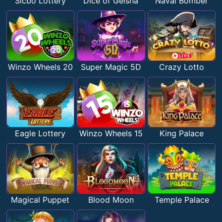
Sicbo Lottery
Dice of Geisha
Naval Bomber
Winzo Wheels 20
Super Magic 5D
Crazy Lotto
Eagle Lottery
Winzo Wheels 15
King Palace
Magical Puppet
Blood Moon
Temple Palace