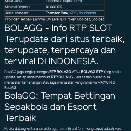
Mata Uang
Indonesian Rupiah (IDR)
Minimal Deposit
10.000 IDR
Jenis Transaksi
Transfer Bank,
QRIS
,
Voucher88
.
Provider Terbaik Lainnya
IDN Live, IDN Poker, Ubo bet, Sbo bet
BOLAGG - Info RTP SLOT
Terupdate dari situs terbaik,
terupdate, terpercaya dan
terviral Di INDONESIA.
BolaGG juga lengkap dengan
RTP BOLAGG
ATAU
BOLAGG RTP
Yang selalu
update setiap anda membuka
RTP BOLAGG
, Jadi setiap player bisa
merasakan kemenangan atau juga merasakan yang namanya MAXWIN di
BolaGG.
BolaGG: Tempat Bettingan
Sepakbola dan Esport
Terbaik
Ketika datang ke taruhan olahraga, memilih platform yang tepat adalah kunci