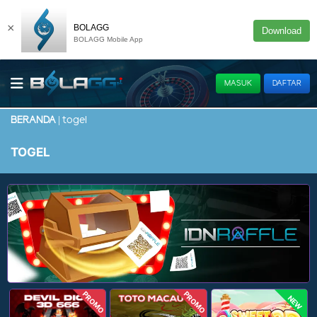
×
BOLAGG
Download
BOLAGG Mobile App
MASUK
DAFTAR
togel
BERANDA
TOGEL
PROMO
PROMO
NEW