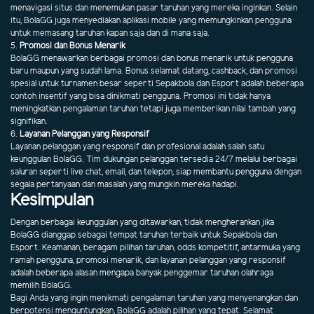
menavigasi situs dan menemukan pasar taruhan yang mereka inginkan. Selain
itu, BolaGG juga menyediakan aplikasi mobile yang memungkinkan pengguna
untuk memasang taruhan kapan saja dan di mana saja.
5.
Promosi dan Bonus Menarik
BolaGG menawarkan berbagai promosi dan bonus menarik untuk pengguna
baru maupun yang sudah lama. Bonus selamat datang, cashback, dan promosi
spesial untuk turnamen besar seperti Sepakbola dan Esport adalah beberapa
contoh insentif yang bisa dinikmati pengguna. Promosi ini tidak hanya
meningkatkan pengalaman taruhan tetapi juga memberikan nilai tambah yang
signifikan.
6.
Layanan Pelanggan yang Responsif
Layanan pelanggan yang responsif dan profesional adalah salah satu
keunggulan BolaGG. Tim dukungan pelanggan tersedia 24/7 melalui berbagai
saluran seperti live chat, email, dan telepon, siap membantu pengguna dengan
segala pertanyaan dan masalah yang mungkin mereka hadapi.
Kesimpulan
Dengan berbagai keunggulan yang ditawarkan, tidak mengherankan jika
BolaGG dianggap sebagai tempat taruhan terbaik untuk Sepakbola dan
Esport. Keamanan, beragam pilihan taruhan, odds kompetitif, antarmuka yang
ramah pengguna, promosi menarik, dan layanan pelanggan yang responsif
adalah beberapa alasan mengapa banyak penggemar taruhan olahraga
memilih BolaGG.
Bagi Anda yang ingin menikmati pengalaman taruhan yang menyenangkan dan
berpotensi menguntungkan, BolaGG adalah pilihan yang tepat. Selamat