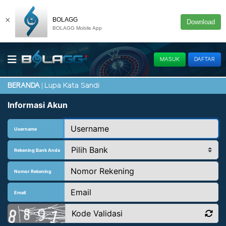
×
BOLAGG
Download
BOLAGG Mobile App
MASUK
DAFTAR
Lupa Kata Sandi
BERANDA
Informasi Akun
Username
Rekening Bank Anda
Nomor Rekening
Email