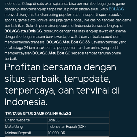
indonesia. Cukup di satu akun saja anda bisa bermain berbagai jenis game
dengan pilihan terlengkap tanpa harus pindah pindah akun. Situs
BOLAGG
menyediakan jenis taruhan paling populer saat ini seperti sportsbook, e-
sports, game slots, idnlive, ada juga game togel, live casino, tangkas dan game
tembak ikan. Seluruh permainan populer di Indonesia tersedia lengkap di
BOLAGG atau Bola GG
. didukung dengan fasilitas lengkap lewat kerjasama
dengan berbagai macam bank swasta, e wallet dan virtual account demi
mempermudah transaksi
BOLAGG Atau Bola GG 88
. Layanan terbaik yang
selalu siaga 24 jam untuk semua penggemar taruhan online yang sudah
mempercayakan
BOLAGG Atau Bola GG
sebagai tempat taruhan online
terbaik.
Profitan bersama dengan
situs terbaik, terupdate,
terpercaya, dan terviral di
Indonesia.
TENTANG SITUS GAME ONLINE BolaGG
Brand Website
BolaGG
Mata Uang
Indonesian Rupiah (IDR)
Minimal Deposit
10.000 IDR