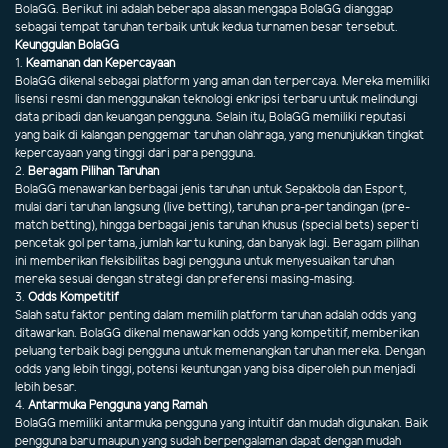
BolaGG. Berikut ini adalah beberapa alasan mengapa BolaGG dianggap
sebagai tempat taruhan terbaik untuk kedua turnamen besar tersebut.
Keunggulan BolaGG
1.
Keamanan dan Kepercayaan
BolaGG dikenal sebagai platform yang aman dan terpercaya. Mereka memiliki
lisensi resmi dan menggunakan teknologi enkripsi terbaru untuk melindungi
data pribadi dan keuangan pengguna. Selain itu, BolaGG memiliki reputasi
yang baik di kalangan penggemar taruhan olahraga, yang menunjukkan tingkat
kepercayaan yang tinggi dari para pengguna.
2.
Beragam Pilihan Taruhan
BolaGG menawarkan berbagai jenis taruhan untuk Sepakbola dan Esport,
mulai dari taruhan langsung (live betting), taruhan pra-pertandingan (pre-
match betting), hingga berbagai jenis taruhan khusus (special bets) seperti
pencetak gol pertama, jumlah kartu kuning, dan banyak lagi. Beragam pilihan
ini memberikan fleksibilitas bagi pengguna untuk menyesuaikan taruhan
mereka sesuai dengan strategi dan preferensi masing-masing.
3.
Odds Kompetitif
Salah satu faktor penting dalam memilih platform taruhan adalah odds yang
ditawarkan. BolaGG dikenal menawarkan odds yang kompetitif, memberikan
peluang terbaik bagi pengguna untuk memenangkan taruhan mereka. Dengan
odds yang lebih tinggi, potensi keuntungan yang bisa diperoleh pun menjadi
lebih besar.
4.
Antarmuka Pengguna yang Ramah
BolaGG memiliki antarmuka pengguna yang intuitif dan mudah digunakan. Baik
pengguna baru maupun yang sudah berpengalaman dapat dengan mudah