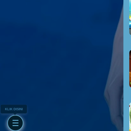
KLIK DISINI