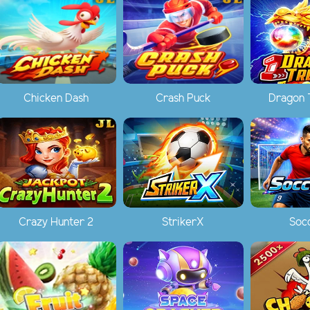
Chicken Dash
Crash Puck
Dragon 
Crazy Hunter 2
StrikerX
Soc