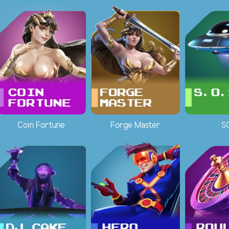
Coin Fortune
Forge Master
S