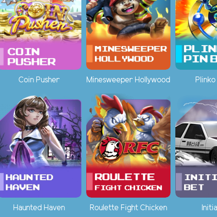
Coin Pusher
Minesweeper Hollywood
Plinko
Haunted Haven
Roulette Fight Chicken
Initi