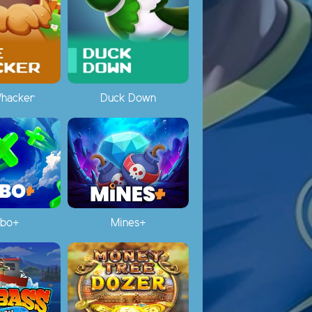
Whacker
Duck Down
mbo+
Mines+