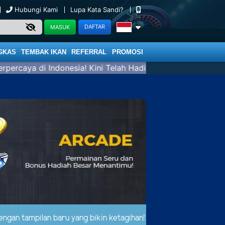
Hubungi Kami
Lupa Kata Sandi?
DAFTAR
GKAS
TEMBAK IKAN
REFERRAL
PROMOSI
i Telah Hadir minigames terbaru GameCuan Eksklusif hany
ngan tampilan baru yang bikin ketagihan!