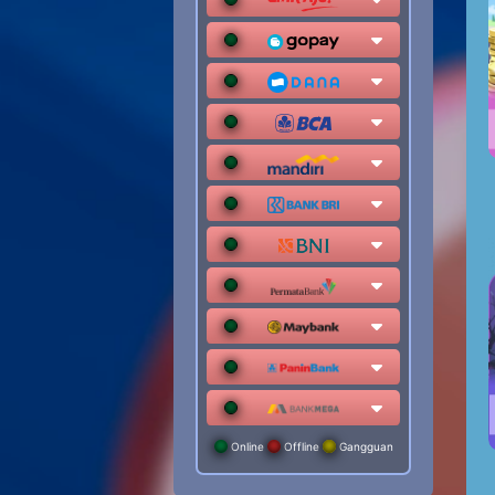
Online
Offline
Gangguan