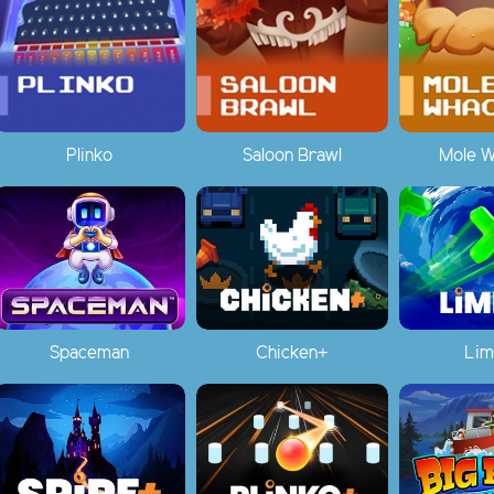
Plinko
Saloon Brawl
Mole 
Spaceman
Chicken+
Li