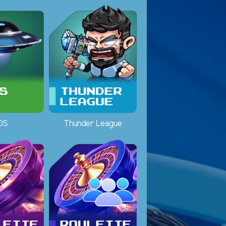
OS
Thunder League