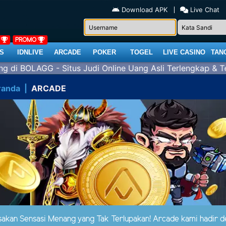
Download APK
Live Chat
O
PROMO
S
IDNLIVE
ARCADE
POKER
TOGEL
LIVE CASINO
TAN
line Uang Asli Terlengkap & Terpercaya di Indonesia! Kin
randa
ARCADE
akan Sensasi Menang yang Tak Terlupakan! Arcade kami hadir de